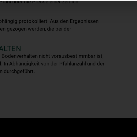
fahl über die Presse einer zeitlich
bhängig protokolliert. Aus den Ergebnissen
en gezogen werden, die bei der
ALTEN
 Bodenverhalten nicht vorausbestimmbar ist,
. In Abhängigkeit von der Pfahlanzahl und der
 durchgeführt.