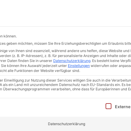
de
Hermann-Hollerith-Str. 7 | 52499 Baesweiler
START
DER ERKA-PFAHL
QUALITÄT
AKTUELLES
en können.
vices geben möchten, müssen Sie Ihre Erziehungsberechtigten um Erlaubnis bitt
ige von ihnen sind essenziell, während andere uns helfen, diese Website und 
ETZUNGSPRO
den (z. B. IP-Adressen), z. B. für personalisierte Anzeigen und Inhalte oder 
rer Daten finden Sie in unserer
Datenschutzerklärung
.
Es besteht keine Verpfli
Sie können Ihre Auswahl jederzeit unter
Einstellungen
widerrufen oder anpass
icht alle Funktionen der Website verfügbar sind.
 Einwilligung zur Nutzung dieser Services willigen Sie auch in die Verarbeitun
 USA als ein Land mit unzureichendem Datenschutz nach EU-Standards ein. Es be
in Überwachungsprogrammen verarbeiten, ohne dass für Europäerinnen und E
inwilligung erteilt werden kann. Die erste Service-Gruppe i
Externe
GKEIT VON ERKA-PFÄHLEN
Datenschutzerklärung
slast stehen, reicht die Setzungsprobe zum