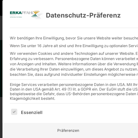
+49 (0) 2401 9180-0
info@erkapfahl.
Datenschutz-Präferenz
Wir benötigen Ihre Einwilligung, bevor Sie unsere Website weiter besuch
Wenn Sie unter 16 Jahre alt sind und Ihre Einwilligung zu optionalen Ser
Wir verwenden Cookies und andere Technologien auf unserer Website. Ein
S
Erfahrung zu verbessern.
Personenbezogene Daten können verarbeitet wer
von Anzeigen und Inhalten.
Weitere Informationen über die Verwendung Ih
die Verarbeitung Ihrer Daten einzuwilligen, um dieses Angebot zu nutzen.
beachten Sie, dass aufgrund individueller Einstellungen möglicherweise n
Einige Services verarbeiten personenbezogene Daten in den USA. Mit Ihrer
Daten in den USA gemäß Art. 49 (1) lit. a GDPR ein. Der EuGH stuft die
beispielsweise die Gefahr, dass US-Behörden personenbezogene Daten 
Klagemöglichkeit besteht.
Es folgt eine Liste der Service-Gruppen, für die eine E
Essenziell
SETZUNGSVERHALTEN UND TRAGFÄHI
Präferenzen
Da die ERKA-Pfähle im Allgemeinen sofort unter Gebrauch