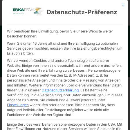
Mit d
Datenschutz-Präferenz
KONTAKT
Wir benötigen Ihre Einwilligung, bevor Sie unsere Website weiter
besuchen können.
Wenn Sie unter 16 Jahre alt sind und Ihre Einwilligung zu optionalen
PROBEBELASTUNG
Services geben möchten, müssen Sie Ihre Erziehungsberechtigten um
Erlaubnis bitten.
Wir verwenden Cookies und andere Technologien auf unserer
Website. Einige von ihnen sind essenziell, während andere uns helfen,
diese Website und Ihre Erfahrung zu verbessern.
Personenbezogene
Daten können verarbeitet werden (z. B. IP-Adressen), z. B. für
personalisierte Anzeigen und Inhalte oder die Messung von Anzeigen
und Inhalten.
Weitere Informationen über die Verwendung Ihrer Daten
finden Sie in unserer
Datenschutzerklärung
.
Es besteht keine
Verpflichtung, in die Verarbeitung Ihrer Daten einzuwilligen, um dieses
Angebot zu nutzen.
Sie können Ihre Auswahl jederzeit unter
DIN-GERECHTE
Einstellungen
widerrufen oder anpassen.
Bitte beachten Sie, dass
PROBEBELASTUNG
aufgrund individueller Einstellungen möglicherweise nicht alle
Funktionen der Website verfügbar sind.
BEI
KOMPLEXEM
Einige Services verarbeiten personenbezogene Daten in den USA. Mit
Ihrer Einwilligung zur Nutzung dieser Services willigen Sie auch in die