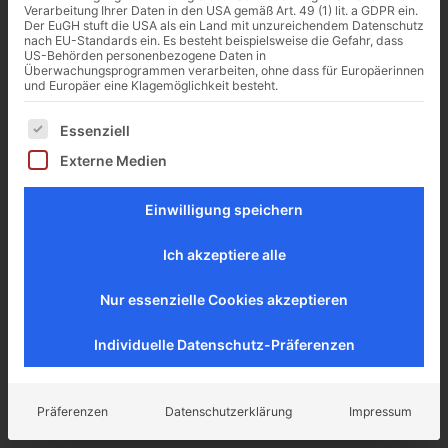
SETZUNGSVERHALTEN
Verarbeitung Ihrer Daten in den USA gemäß Art. 49 (1) lit. a GDPR ein.
Ist das zeitabhängige
Der EuGH stuft die USA als ein Land mit unzureichendem Datenschutz
nach EU-Standards ein. Es besteht beispielsweise die Gefahr, dass
Setzungsverhalten
US-Behörden personenbezogene Daten in
Überwachungsprogrammen verarbeiten, ohne dass für Europäerinnen
(viskoelastisches
und Europäer eine Klagemöglichkeit besteht.
Kriechen, Konsolidation)
Es folgt eine Liste der Service-Gruppen, für die eine Ei
bei der Überprüfung der
Essenziell
äußeren Tragfähigkeit
Externe Medien
von Bedeutung, reicht
eine Setzungsprobe
Einwilligung speichern
nicht aus. Es wird dann
eine Probebelastung
Ich akzeptiere alle
nach DIN EN 1997-1
durchgeführt. Sie kann
Nur essenzielle Cookies akzeptieren
auch zur Abschätzung
Individuelle Datenschutz-Präferenzen
der Setzungen bei
Nachgründungen für
eine Aufstockung
Präferenzen
Datenschutzerklärung
Impressum
notwendig sein.