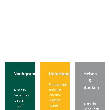
Nachgründung
Unterfangungen
Heben
&
Fundamente
Senken
müssen
Risse in
enorme
Gebäuden
Lasten
deuten
Risse in
tragen.
auf
Gebäuden