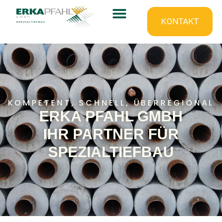
KONTAKT
KOMPETENT, SCHNELL, ÜBERREGIONAL
ERKA PFAHL GMBH
IHR PARTNER FÜR
SPEZIALTIEFBAU