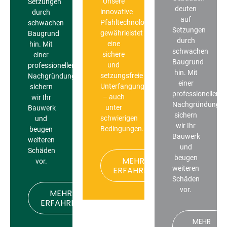
Unsere
Setzungen
deuten
innovative
durch
auf
Pfahltechnologie
schwachen
Setzungen
gewährleistet
Baugrund
durch
eine
hin. Mit
schwachen
sichere
einer
Baugrund
und
professionellen
hin. Mit
setzungsfreie
Nachgründung
einer
Unterfangung
sichern
professionellen
– auch
wir Ihr
Nachgründung
unter
Bauwerk
sichern
schwierigen
und
wir Ihr
Bedingungen.
beugen
Bauwerk
weiteren
und
Schäden
beugen
MEHR
vor.
weiteren
ERFAHREN
Schäden
vor.
MEHR
ERFAHREN
MEHR