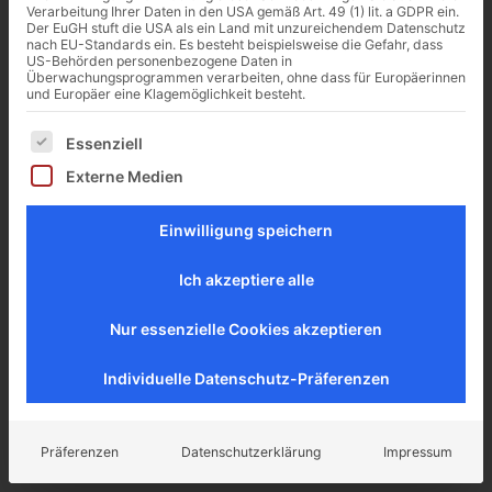
zunächst Segmentpfähle unterhalb der Fundamente
Verarbeitung Ihrer Daten in den USA gemäß Art. 49 (1) lit. a GDPR ein.
Der EuGH stuft die USA als ein Land mit unzureichendem Datenschutz
vorgepresst. Sie dienen folgend als Widerlager für die
nach EU-Standards ein. Es besteht beispielsweise die Gefahr, dass
Hebung. Die hydraulischen Pressen werden zwischen
US-Behörden personenbezogene Daten in
Überwachungsprogrammen verarbeiten, ohne dass für Europäerinnen
Fundament und Pfahlkopf belassen. Das von ERKA
und Europäer eine Klagemöglichkeit besteht.
Pfahl eingesetzte System ermöglicht ein sicheres,
Es folgt eine Liste der Service-Gruppen, für die eine Ei
kontrolliertes und genau steuerbares Anheben und
Essenziell
Absenken von Gebäudeteilen. Unsere
Externe Medien
rechnergestützten Hebeanlagen sind sowohl druck-
als auch wegegesteuert. Durch unser Fachpersonal
Einwilligung speichern
werden die einzelnen Hubeinheiten hydraulisch und
elektromechanisch mit der Zentraleinheit verbunden.
Ich akzeptiere alle
Bei der Horizontierung von Bauwerken werden
Nur essenzielle Cookies akzeptieren
hochempfindliche Messeinrichtungen benutzt, welche
millimetergenau die Lageänderung registrieren.
Individuelle Datenschutz-Präferenzen
Gleichzeitig wird dokumentiert mit welchem Druck
die einzelnen Pressen gefahren werden. Druck- und
Wegebegrenzer verhindern schädliche, zu starke
Präferenzen
Datenschutzerklärung
Impressum
Differenzen zwischen den Hubpunkten. Das Bauwerk