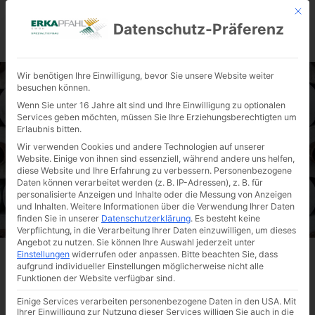
Mit d
Datenschutz-Präferenz
KONTAKT
Wir benötigen Ihre Einwilligung, bevor Sie unsere Website weiter
besuchen können.
Wenn Sie unter 16 Jahre alt sind und Ihre Einwilligung zu optionalen
Services geben möchten, müssen Sie Ihre Erziehungsberechtigten um
VERFAHRENSBESCHREIBUNG
Erlaubnis bitten.
COMPUTERGESTEUERTE
Wir verwenden Cookies und andere Technologien auf unserer
Website. Einige von ihnen sind essenziell, während andere uns helfen,
GEBÄUDEHEBUNG
diese Website und Ihre Erfahrung zu verbessern.
Personenbezogene
Daten können verarbeitet werden (z. B. IP-Adressen), z. B. für
personalisierte Anzeigen und Inhalte oder die Messung von Anzeigen
und Inhalten.
Weitere Informationen über die Verwendung Ihrer Daten
finden Sie in unserer
Datenschutzerklärung
.
Es besteht keine
Verpflichtung, in die Verarbeitung Ihrer Daten einzuwilligen, um dieses
Angebot zu nutzen.
Sie können Ihre Auswahl jederzeit unter
Einstellungen
widerrufen oder anpassen.
Bitte beachten Sie, dass
SYSTEMBESCHREIBUNG
aufgrund individueller Einstellungen möglicherweise nicht alle
Funktionen der Website verfügbar sind.
Haben Bauwerke sich in Teilen oder als Ganzes schief
gestellt, wird eine Hebung erforderlich. Hierzu werden
Einige Services verarbeiten personenbezogene Daten in den USA. Mit
Ihrer Einwilligung zur Nutzung dieser Services willigen Sie auch in die