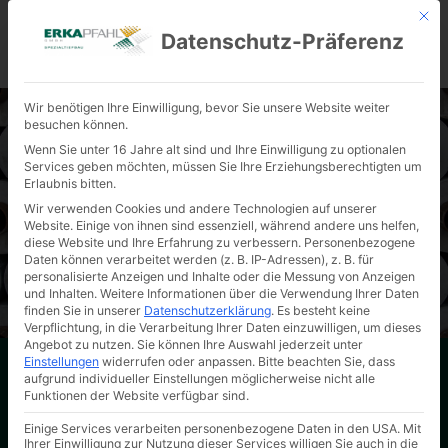
Mit d
Datenschutz-Präferenz
KONTAKT
Wir benötigen Ihre Einwilligung, bevor Sie unsere Website weiter
besuchen können.
Wenn Sie unter 16 Jahre alt sind und Ihre Einwilligung zu optionalen
Services geben möchten, müssen Sie Ihre Erziehungsberechtigten um
Erlaubnis bitten.
VERFAHRENSBESCHREIBUNGEN
Wir verwenden Cookies und andere Technologien auf unserer
Website. Einige von ihnen sind essenziell, während andere uns helfen,
diese Website und Ihre Erfahrung zu verbessern.
Personenbezogene
Daten können verarbeitet werden (z. B. IP-Adressen), z. B. für
personalisierte Anzeigen und Inhalte oder die Messung von Anzeigen
und Inhalten.
Weitere Informationen über die Verwendung Ihrer Daten
finden Sie in unserer
Datenschutzerklärung
.
Es besteht keine
Verpflichtung, in die Verarbeitung Ihrer Daten einzuwilligen, um dieses
Angebot zu nutzen.
Sie können Ihre Auswahl jederzeit unter
Einstellungen
widerrufen oder anpassen.
Bitte beachten Sie, dass
Hier erhalten Sie Informationen zu unseren
aufgrund individueller Einstellungen möglicherweise nicht alle
eingesetzten Systemen. Klicken Sie sich gerne einmal
Funktionen der Website verfügbar sind.
durch.
Einige Services verarbeiten personenbezogene Daten in den USA. Mit
Ihrer Einwilligung zur Nutzung dieser Services willigen Sie auch in die