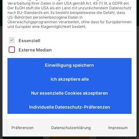
Bei Unklarheiten helfen Ihnen unsere
Fachbegriffe von
Verarbeitung Ihrer Daten in den USA gemäß Art. 49 (1) lit. a GDPR ein.
Der EuGH stuft die USA als ein Land mit unzureichendem Datenschutz
A-Z
sicher weiter.
nach EU-Standards ein. Es besteht beispielsweise die Gefahr, dass
US-Behörden personenbezogene Daten in
Überwachungsprogrammen verarbeiten, ohne dass für Europäerinnen
und Europäer eine Klagemöglichkeit besteht.
Es folgt eine Liste der Service-Gruppen, für die eine Ei
Essenziell
Externe Medien
Einwilligung speichern
Ich akzeptiere alle
Nur essenzielle Cookies akzeptieren
Gründungssanierung
Unterfangungssystem
Unterfangun
Individuelle Datenschutz-Präferenzen
Einzelfunda
MEHR
MEHR
Präferenzen
Datenschutzerklärung
Impressum
ERFAHREN
ERFAHREN
MEHR
ERFAHRE