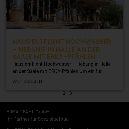
HAUS ENTFLIEHT HOCHWASSER
– HEBUNG IN HALLE AN DER
SAALE MIT ERKA-PFÄHLEN
Haus entflieht Hochwasser – Hebung in Halle
an der Saale mit ERKA-Pfählen Um ein für
WEITERLESEN »
1
2
3
ERKA PFAHL GmbH
Ihr Partner für Spezialtiefbau