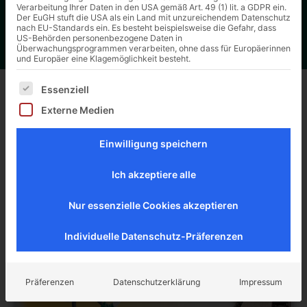
ERKA-Leben. (Ältere) Mitteilungen, Bekanntmachungen,
Verarbeitung Ihrer Daten in den USA gemäß Art. 49 (1) lit. a GDPR ein.
Firmenaktivitäten und -festlichkeiten können Sie hier
Der EuGH stuft die USA als ein Land mit unzureichendem Datenschutz
nach EU-Standards ein. Es besteht beispielsweise die Gefahr, dass
finden.
US-Behörden personenbezogene Daten in
Überwachungsprogrammen verarbeiten, ohne dass für Europäerinnen
und Europäer eine Klagemöglichkeit besteht.
Es folgt eine Liste der Service-Gruppen, für die eine Ei
AKTUELLES & ARCHIVIERTES
Essenziell
Externe Medien
Hier erhalten Sie noch einmal einen Einblick in das
ERKA-Leben. (Ältere) Mitteilungen,
Einwilligung speichern
Bekanntmachungen, Firmenaktivitäten und -
festlichkeiten können Sie hier finden.
Ich akzeptiere alle
Nur essenzielle Cookies akzeptieren
Individuelle Datenschutz-Präferenzen
Präferenzen
Datenschutzerklärung
Impressum