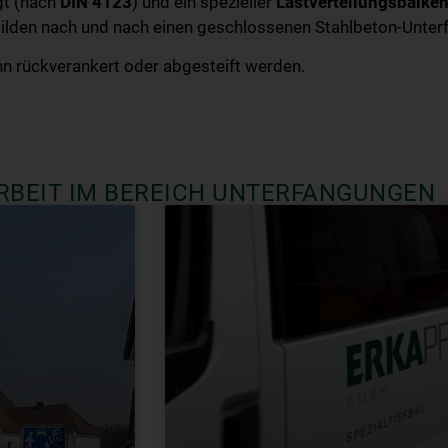
gt (nach
DIN 4123
) und ein spezieller
Lastverteilungsbalke
bilden nach und nach einen geschlossenen Stahlbeton-Unte
nn rückverankert oder abgesteift werden.
RBEIT IM BEREICH UNTERFANGUNGEN