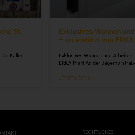
che St.
Exklusives Wohnen und 
– unterstützt von ERKA
 Die Kaller
Exklusives Wohnen und Arbeiten i
ERKA Pfahl An der Jägerhofstraß
JETZT LESEN »
RECHTLICHES
ONTAKT