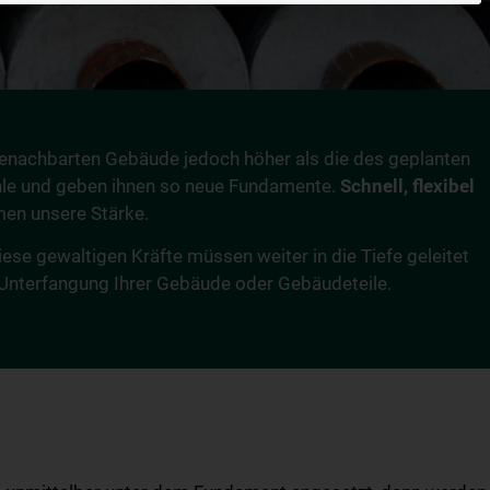
enachbarten Gebäude jedoch höher als die des geplanten
hle und geben ihnen so neue Fundamente.
Schnell, flexibel
men unsere Stärke.
e gewaltigen Kräfte müssen weiter in die Tiefe geleitet
Unterfangung Ihrer Gebäude oder Gebäudeteile.