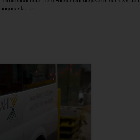
n
unmittelbar unter dem Fundament angesetzt, dann werden 
rfangungskörper.