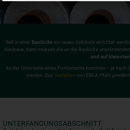
Soll in einer
Baulücke
ein neues Gebäude errichtet werden 
Neubaus, dann müssen die an die Baulücke angrenzenden 
und auf kleinste
An der Unterseite eines Fundaments kommen – je nach Ge
werden. Das
Verfahren
von ERKA Pfahl gewährt 
UNTERFANGUNGSABSCHNITT