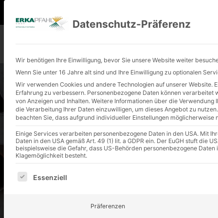
+49 (0) 2401 9180-0
info@erkapfahl.
Datenschutz-Präferenz
Wir benötigen Ihre Einwilligung, bevor Sie unsere Website weiter besuch
Wenn Sie unter 16 Jahre alt sind und Ihre Einwilligung zu optionalen Ser
Wir verwenden Cookies und andere Technologien auf unserer Website. Ein
Erfahrung zu verbessern.
Personenbezogene Daten können verarbeitet wer
von Anzeigen und Inhalten.
Weitere Informationen über die Verwendung Ih
die Verarbeitung Ihrer Daten einzuwilligen, um dieses Angebot zu nutzen.
beachten Sie, dass aufgrund individueller Einstellungen möglicherweise n
Einige Services verarbeiten personenbezogene Daten in den USA. Mit Ihrer
UN
Daten in den USA gemäß Art. 49 (1) lit. a GDPR ein. Der EuGH stuft die
beispielsweise die Gefahr, dass US-Behörden personenbezogene Daten 
Klagemöglichkeit besteht.
Es folgt eine Liste der Service-Gruppen, für die eine E
Essenziell
Präferenzen