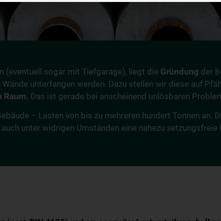
(eventuell sogar mit Tiefgarage), liegt die
Gründung
der b
Wände unterfangen werden. Dazu stellen wir diese auf Pfä
m Raum.
Das ist gerade bei anscheinend unlösbaren Proble
bäude – Lasten von bis zu mehreren hundert Tonnen an. Dies
auch unter widrigen Umständen eine nahezu setzungsfreie 