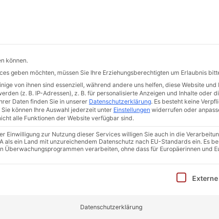
de
Hermann-Hollerith-Str. 7 | 52499 Baesweiler
START
DER ERKA-PFAHL
QUALITÄT
AKTUELLES
en können.
vices geben möchten, müssen Sie Ihre Erziehungsberechtigten um Erlaubnis bitt
ige von ihnen sind essenziell, während andere uns helfen, diese Website und 
den (z. B. IP-Adressen), z. B. für personalisierte Anzeigen und Inhalte oder 
rer Daten finden Sie in unserer
Datenschutzerklärung
.
Es besteht keine Verpfli
Sie können Ihre Auswahl jederzeit unter
Einstellungen
widerrufen oder anpass
icht alle Funktionen der Website verfügbar sind.
 Einwilligung zur Nutzung dieser Services willigen Sie auch in die Verarbeitun
TERFANGUN
 USA als ein Land mit unzureichendem Datenschutz nach EU-Standards ein. Es be
in Überwachungsprogrammen verarbeiten, ohne dass für Europäerinnen und E
inwilligung erteilt werden kann. Die erste Service-Gruppe i
Externe
Datenschutzerklärung