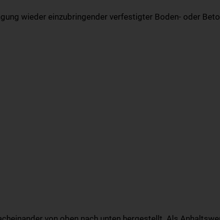
ngung wieder einzubringender verfestigter Boden- oder Bet
heinander von oben nach unten hergestellt. Als Anhaltswert