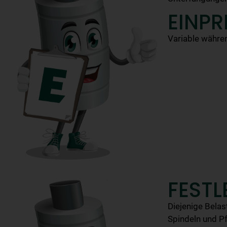
EINPR
Variable währe
FESTL
Diejenige Belas
Spindeln und 