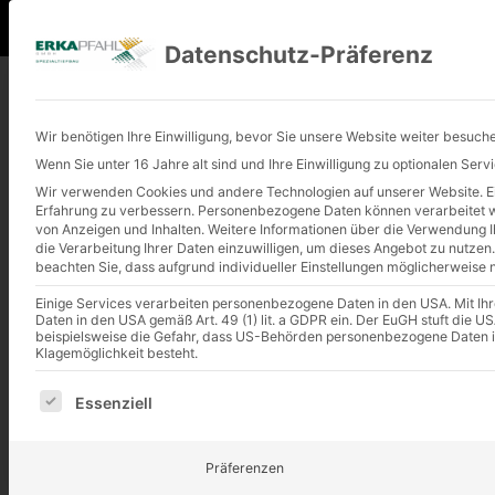
+49 (0) 2401 9180-0
info@erkapfahl.
Datenschutz-Präferenz
Wir benötigen Ihre Einwilligung, bevor Sie unsere Website weiter besuch
Wenn Sie unter 16 Jahre alt sind und Ihre Einwilligung zu optionalen Ser
Wir verwenden Cookies und andere Technologien auf unserer Website. Ein
Erfahrung zu verbessern.
Personenbezogene Daten können verarbeitet wer
FACHBEGRIFFE 
von Anzeigen und Inhalten.
Weitere Informationen über die Verwendung Ih
die Verarbeitung Ihrer Daten einzuwilligen, um dieses Angebot zu nutzen.
beachten Sie, dass aufgrund individueller Einstellungen möglicherweise n
Hier möchten wir kurz einige der Begriffe erläutern, die in
Einige Services verarbeiten personenbezogene Daten in den USA. Mit Ihrer
Daten in den USA gemäß Art. 49 (1) lit. a GDPR ein. Der EuGH stuft die
beispielsweise die Gefahr, dass US-Behörden personenbezogene Daten 
Klagemöglichkeit besteht.
Es folgt eine Liste der Service-Gruppen, für die eine E
Essenziell
ABSC
Präferenzen