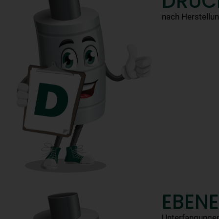
DRUC
nach Herstellu
EBENE
Unterfangungen 