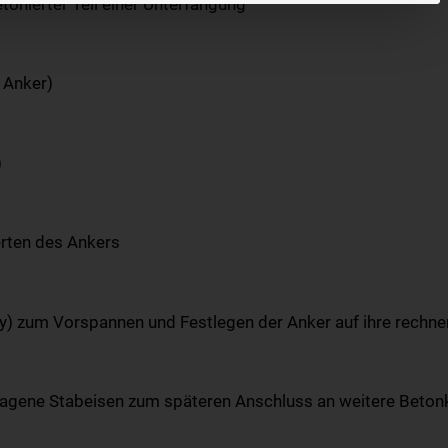
tonierter Teil einer Unterfangung
 Anker)
)
erten des Ankers
y) zum Vorspannen und Festlegen der Anker auf ihre rechne
hlagene Stabeisen zum späteren Anschluss an weitere Beton