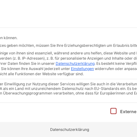
de
Hermann-Hollerith-Str. 7 | 52499 Baesweiler
START
DER ERKA-PFAHL
QUALITÄT
AKTUELLES
en können.
vices geben möchten, müssen Sie Ihre Erziehungsberechtigten um Erlaubnis bitt
ige von ihnen sind essenziell, während andere uns helfen, diese Website und 
den (z. B. IP-Adressen), z. B. für personalisierte Anzeigen und Inhalte oder 
VON A-Z
rer Daten finden Sie in unserer
Datenschutzerklärung
.
Es besteht keine Verpfli
Sie können Ihre Auswahl jederzeit unter
Einstellungen
widerrufen oder anpass
icht alle Funktionen der Website verfügbar sind.
 unserem alltäglichen Berufsleben eine Rolle spielen.
 Einwilligung zur Nutzung dieser Services willigen Sie auch in die Verarbeitun
 USA als ein Land mit unzureichendem Datenschutz nach EU-Standards ein. Es be
in Überwachungsprogrammen verarbeiten, ohne dass für Europäerinnen und E
inwilligung erteilt werden kann. Die erste Service-Gruppe i
Externe
HNITT
Datenschutzerklärung