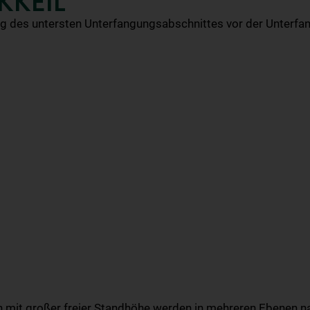
KKEIL
ng des untersten Unterfangungsabschnittes vor der Unterfa
mit großer freier Standhöhe werden in mehreren Ebenen nac