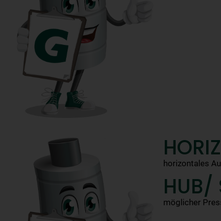
HORI
horizontales Au
HUB/
möglicher Pres