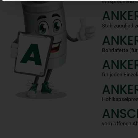
entsprechend DI
ANKE
Stahlzugglied z
ANKE
Bohrlafette (fü
ANKE
für jeden Einze
ANKE
Hohlkapselpres
ANSC
vom offenen Ab