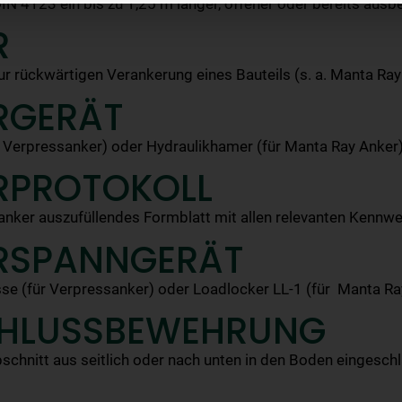
N 4123 ein bis zu 1,25 m langer, offener oder bereits ausbe
R
ur rückwärtigen Verankerung eines Bauteils (s. a. Manta Ray
RGERÄT
r Verpressanker) oder Hydraulikhamer (für Manta Ray Anker
RPROTOKOLL
lanker auszufüllendes Formblatt mit allen relevanten Kennw
RSPANNGERÄT
se (für Verpressanker) oder Loadlocker LL-1 (für Manta Ra
HLUSSBEWEHRUNG
schnitt aus seitlich oder nach unten in den Boden eingesc