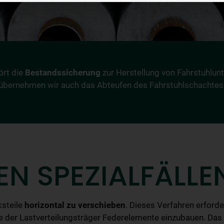
ört die
Bestandssicherung
zur Herstellung von Fahrstuhlun
übernehmen wir auch das Abteufen des Fahrstuhlschachtes
N SPEZIALFÄLLEN
ksteile
horizontal zu verschieben
. Dieses Verfahren erforde
le der Lastverteilungsträger Federelemente einzubauen. Das