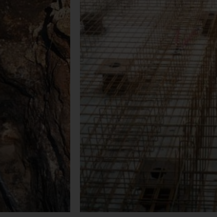
T
BEWEH
T
Wegen der geringen Setzungstol
mm pro Halbjahr kam in dem 
Pfahl auch mit
Tiefgründung in Frage. Vor 
relement der
wurden Stahlrohrpfähle mit ein
lin.
die auf massivem Fels gegründe
enthält Aussparungen zu