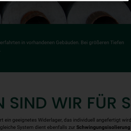
terfahrten in vorhandenen Gebäuden. Bei größeren Tiefen
.
 SIND WIR FÜR S
rt ein geeignetes Widerlager, das individuell angefertigt wird
 gleiche System dient ebenfalls zur
Schwingungsisolierung