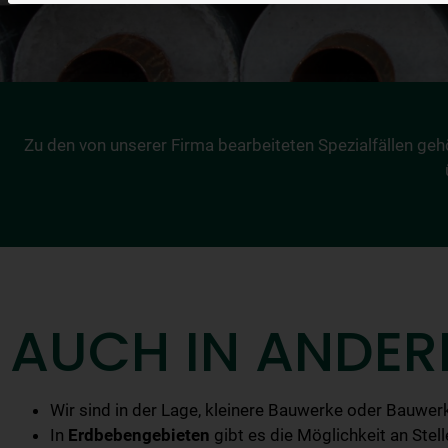
Zu den von unserer Firma bearbeiteten Spezialfällen geh
AUCH IN ANDERE
Wir sind in der Lage, kleinere Bauwerke oder Bauwer
In
Erdbebengebieten
gibt es die Möglichkeit an Stel