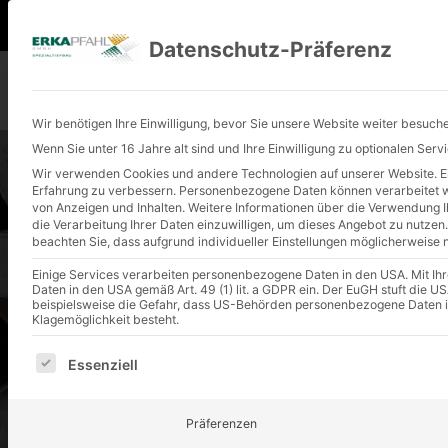
+49 (0) 2401 9180-0
info@erkapfahl.
Datenschutz-Präferenz
Wir benötigen Ihre Einwilligung, bevor Sie unsere Website weiter besuch
Wenn Sie unter 16 Jahre alt sind und Ihre Einwilligung zu optionalen Ser
Wir verwenden Cookies und andere Technologien auf unserer Website. Ein
Erfahrung zu verbessern.
Personenbezogene Daten können verarbeitet wer
von Anzeigen und Inhalten.
Weitere Informationen über die Verwendung Ih
die Verarbeitung Ihrer Daten einzuwilligen, um dieses Angebot zu nutzen.
beachten Sie, dass aufgrund individueller Einstellungen möglicherweise n
Einige Services verarbeiten personenbezogene Daten in den USA. Mit Ihrer
ERKA-P
Daten in den USA gemäß Art. 49 (1) lit. a GDPR ein. Der EuGH stuft die
beispielsweise die Gefahr, dass US-Behörden personenbezogene Daten 
Klagemöglichkeit besteht.
Es folgt eine Liste der Service-Gruppen, für die eine E
Essenziell
Präferenzen