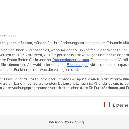
de
Hermann-Hollerith-Str. 7 | 52499 Baesweiler
START
DER ERKA-PFAHL
QUALITÄT
AKTUELLES
en können.
vices geben möchten, müssen Sie Ihre Erziehungsberechtigten um Erlaubnis bitt
ige von ihnen sind essenziell, während andere uns helfen, diese Website und 
den (z. B. IP-Adressen), z. B. für personalisierte Anzeigen und Inhalte oder 
rer Daten finden Sie in unserer
Datenschutzerklärung
.
Es besteht keine Verpfli
Sie können Ihre Auswahl jederzeit unter
Einstellungen
widerrufen oder anpass
icht alle Funktionen der Website verfügbar sind.
 Einwilligung zur Nutzung dieser Services willigen Sie auch in die Verarbeitun
FAHLS SPEZI
 USA als ein Land mit unzureichendem Datenschutz nach EU-Standards ein. Es be
in Überwachungsprogrammen verarbeiten, ohne dass für Europäerinnen und E
inwilligung erteilt werden kann. Die erste Service-Gruppe i
Externe
Datenschutzerklärung