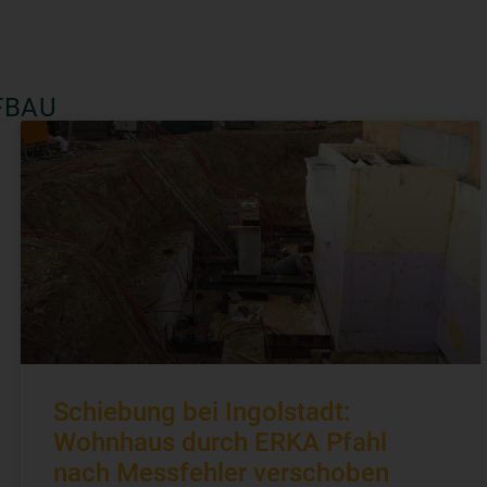
FBAU
Schiebung bei Ingolstadt:
Wohnhaus durch ERKA Pfahl
nach Messfehler verschoben