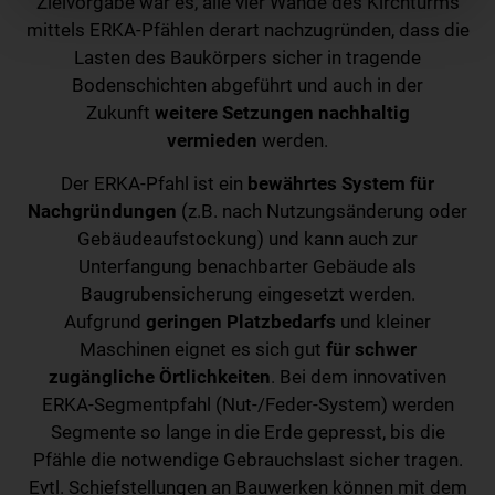
Zielvorgabe war es, alle vier Wände des Kirchturms
mittels ERKA-Pfählen derart nachzugründen, dass die
Lasten des Baukörpers sicher in tragende
Bodenschichten abgeführt und auch in der
Zukunft
weitere Setzungen nachhaltig
vermieden
werden.
Der ERKA-Pfahl ist ein
bewährtes System für
Nachgründungen
(z.B. nach Nutzungsänderung oder
Gebäudeaufstockung) und kann auch zur
Unterfangung benachbarter Gebäude als
Baugrubensicherung eingesetzt werden.
Aufgrund
geringen Platzbedarfs
und kleiner
Maschinen eignet es sich gut
für schwer
zugängliche Örtlichkeiten
. Bei dem innovativen
ERKA-Segmentpfahl (Nut-/Feder-System) werden
Segmente so lange in die Erde gepresst, bis die
Pfähle die notwendige Gebrauchslast sicher tragen.
Evtl. Schiefstellungen an Bauwerken können mit dem