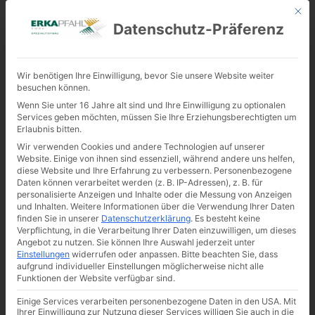
Mit d
Datenschutz-Präferenz
KONTAKT
Wir benötigen Ihre Einwilligung, bevor Sie unsere Website weiter
NACHGRÜNDUNG DER KIRCHE ST.
besuchen können.
LAURENTIUS IN WALDRACH BEI
Wenn Sie unter 16 Jahre alt sind und Ihre Einwilligung zu optionalen
TRIER
Services geben möchten, müssen Sie Ihre Erziehungsberechtigten um
Erlaubnis bitten.
Die Pfarrkirche St. Laurentius in Waldrach bei Trier,
Wir verwenden Cookies und andere Technologien auf unserer
deren Ursprung im Jahr 981 n. Chr. liegt, wurde im
Website. Einige von ihnen sind essenziell, während andere uns helfen,
diese Website und Ihre Erfahrung zu verbessern.
Personenbezogene
Frühjahr 2017 nachgegründet. Die Wände des
Daten können verarbeitet werden (z. B. IP-Adressen), z. B. für
Kirchturms sollten verbessert und stabilisiert werden,
personalisierte Anzeigen und Inhalte oder die Messung von Anzeigen
und Inhalten.
Weitere Informationen über die Verwendung Ihrer Daten
denn Risse hatten sich bereits an der Außenfassade
finden Sie in unserer
Datenschutzerklärung
.
Es besteht keine
gezeigt. Ein Fall für die Spezialtiefbau-Firma ERKA
Verpflichtung, in die Verarbeitung Ihrer Daten einzuwilligen, um dieses
Pfahl GmbH aus Baesweiler bei Aachen.
Angebot zu nutzen.
Sie können Ihre Auswahl jederzeit unter
Einstellungen
widerrufen oder anpassen.
Bitte beachten Sie, dass
aufgrund individueller Einstellungen möglicherweise nicht alle
2,6 x
Funktionen der Website verfügbar sind.
1,2
Einige Services verarbeiten personenbezogene Daten in den USA. Mit
Ihrer Einwilligung zur Nutzung dieser Services willigen Sie auch in die