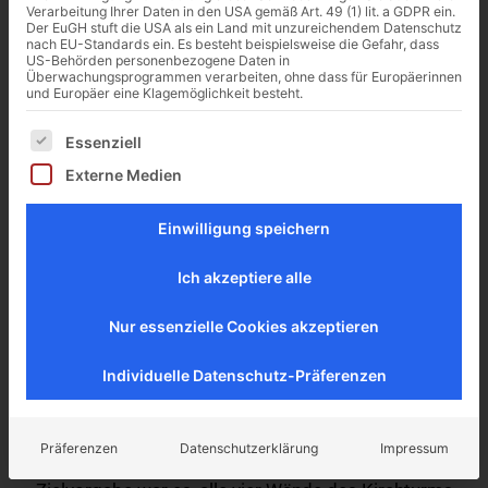
1200
2,6
12
Verarbeitung Ihrer Daten in den USA gemäß Art. 49 (1) lit. a GDPR ein.
m
Der EuGH stuft die USA als ein Land mit unzureichendem Datenschutz
nach EU-Standards ein. Es besteht beispielsweise die Gefahr, dass
kN
US-Behörden personenbezogene Daten in
m
ERKA-
Überwachungsprogrammen verarbeiten, ohne dass für Europäerinnen
dicke
und Europäer eine Klagemöglichkeit besteht.
Pfähle
Vorpresslast
Es folgt eine Liste der Service-Gruppen, für die eine Ei
verfügbarer
Essenziell
Natursteinwände
Platz
Externe Medien
Die ERKA Pfahl GmbH wurde vorab durch das
Einwilligung speichern
Ingenieurbüro Kempen Krause Ingenieure GmbH aus
Ich akzeptiere alle
Aachen angefragt. Die Gründung des Kirchturms der
Kirche St. Laurentius in Waldrach in der Nähe von
Nur essenzielle Cookies akzeptieren
Trier sollte verbessert werden. Im Laufe der Jahre
hatten sich dort – bedingt durch verschiedene im
Individuelle Datenschutz-Präferenzen
Baugrund stattgefundene Setzungsprozesse –
an
den Innen- und Außenwänden deutliche
Risse
gezeigt.
Präferenzen
Datenschutzerklärung
Impressum