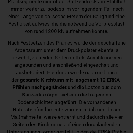
Pfahlsegmente nimmt der Spitzendruck am Pfahlfuß
immer weiter zu, sodass im vorliegendem Fall nach
einer Länge von ca. sechs Metern der Baugrund eine
Festigkeit aufwies, die die notwendige Vorpresslast
von rund 1200 kN aufnehmen konnte.
Nach Festsetzen des Pfahles wurde der geschaffene
Arbeitsraum unter dem Druckpolster ebenfalls
bewehrt, zu beiden Seiten mittels Anschlusseisen
angebunden und anschließend eingeschalt und
ausbetoniert. Hierdurch wurde nach und nach
der
gesamte Kirchturm mit insgesamt 12 ERKA-
Pfählen nachgegründet
und die Lasten aus dem
Bauwerkskörper sicher in die tragenden
Bodenschichten abgeführt. Die vorhandenen
Natursteinfundamente wurden in Rahmen dieser
Maßnahme teilweise entfernt und dadurch alle vier
Seiten des Kirchturms auf einen durchlaufenden
Unterfangungskörper gestellt, in den die ERKA-Pfähle