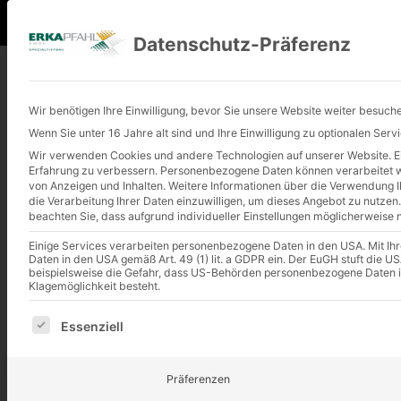
+49 (0) 2401 9180-0
info@erkapfahl.
Datenschutz-Präferenz
Wir benötigen Ihre Einwilligung, bevor Sie unsere Website weiter besuch
Sicheres Fundament für
Wenn Sie unter 16 Jahre alt sind und Ihre Einwilligung zu optionalen Ser
Wir verwenden Cookies und andere Technologien auf unserer Website. Ein
Erfahrung zu verbessern.
Personenbezogene Daten können verarbeitet wer
von Anzeigen und Inhalten.
Weitere Informationen über die Verwendung Ih
die Verarbeitung Ihrer Daten einzuwilligen, um dieses Angebot zu nutzen.
beachten Sie, dass aufgrund individueller Einstellungen möglicherweise n
Einige Services verarbeiten personenbezogene Daten in den USA. Mit Ihrer
Daten in den USA gemäß Art. 49 (1) lit. a GDPR ein. Der EuGH stuft die
beispielsweise die Gefahr, dass US-Behörden personenbezogene Daten 
Klagemöglichkeit besteht.
Es folgt eine Liste der Service-Gruppen, für die eine E
Essenziell
Präferenzen