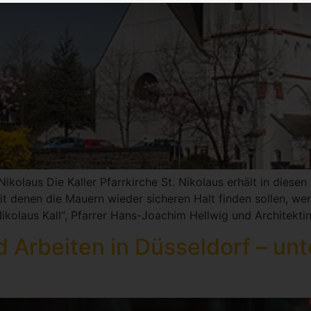
Nikolaus Die Kaller Pfarrkirche St. Nikolaus erhält in diese
t denen die Mauern wieder sicheren Halt finden sollen, we
 Nikolaus Kall“, Pfarrer Hans-Joachim Hellwig und Architekti
 Arbeiten in Düsseldorf – un