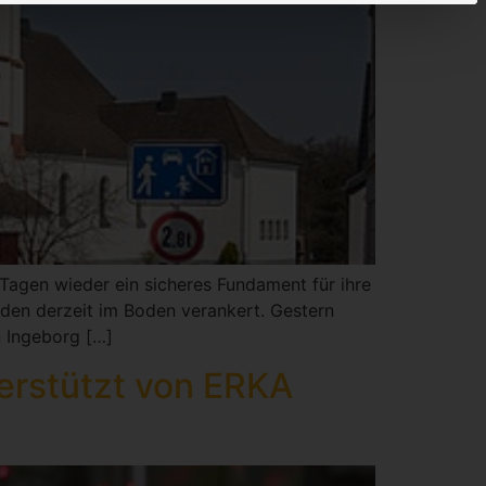
n Tagen wieder ein sicheres Fundament für ihre
rden derzeit im Boden verankert. Gestern
n Ingeborg […]
terstützt von ERKA