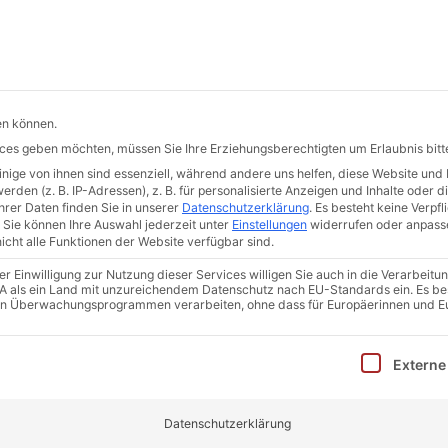
de
Hermann-Hollerith-Str. 7 | 52499 Baesweiler
START
DER ERKA-PFAHL
QUALITÄT
AKTUELLES
en können.
 Kaller Pfarrkirche St. Nikola
vices geben möchten, müssen Sie Ihre Erziehungsberechtigten um Erlaubnis bitt
ige von ihnen sind essenziell, während andere uns helfen, diese Website und 
den (z. B. IP-Adressen), z. B. für personalisierte Anzeigen und Inhalte oder 
rer Daten finden Sie in unserer
Datenschutzerklärung
.
Es besteht keine Verpfli
Sie können Ihre Auswahl jederzeit unter
Einstellungen
widerrufen oder anpass
icht alle Funktionen der Website verfügbar sind.
 Einwilligung zur Nutzung dieser Services willigen Sie auch in die Verarbeitun
 USA als ein Land mit unzureichendem Datenschutz nach EU-Standards ein. Es be
in Überwachungsprogrammen verarbeiten, ohne dass für Europäerinnen und E
inwilligung erteilt werden kann. Die erste Service-Gruppe i
Externe
Datenschutzerklärung