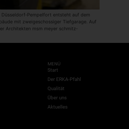
n Düsseldorf‐Pempelfort entsteht auf dem
äude mit zweigeschossiger Tiefgarage. Auf
der Architekten msm meyer schmitz‐
MENÜ
Start
Der ERKA-Pfahl
Qualität
Über uns
Aktuelles