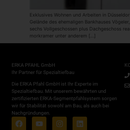
Exklusives Wohnen und Arbeiten in Düsseldor
Gelände des ehemaligen Bankhauses Vögeler,
sechs Vollgeschossen plus Dachgeschoss rea
morkramer unter anderem […]
ERKA PFAHL GmbH
K
Ihr Partner für Spezialtiefbau
Die ERKA Pfahl GmbH ist Ihr Experte im
Spezialtiefbau. Mit unserem bewährten und
zertifizierten ERKA-Segmentpfahlsystem sorgen
wir für Stabilität sowohl am Bau, als auch bei
Nachgründungen.