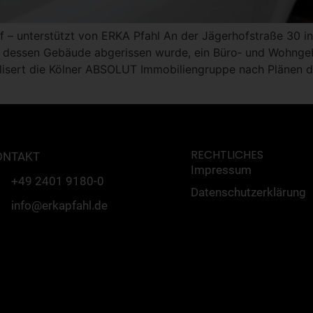
f – unterstützt von ERKA Pfahl An der Jägerhofstraße 30 i
 dessen Gebäude abgerissen wurde, ein Büro‐ und Wohngeb
lisert die Kölner ABSOLUT Immobiliengruppe nach Plänen 
RECHTLICHES
ONTAKT
Impressum
+49 2401 9180-0
Datenschutzerklärung
info@erkapfahl.de