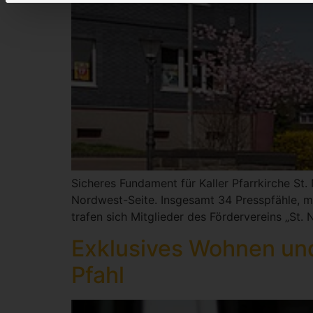
Sicheres Fundament für Kaller Pfarrkirche St. 
Nordwest-Seite. Insgesamt 34 Presspfähle, mi
trafen sich Mitglieder des Fördervereins „St.
Exklusives Wohnen und
Pfahl