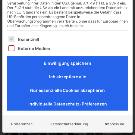
Verarbeitung Ihrer Daten in den USA gemäß Art. 49 (1) lit. a GDPR ein.
Der EuGH stuft die USA als ein Land mit unzureichendem Datenschutz
Verschiebung eines Einfamilienhauses der besonderen
nach EU-Standards ein. Es besteht beispielsweise die Gefahr, dass
US-Behörden personenbezogene Daten in
Art mit ERKA Pfahl Ein Einfamilienhaus inkl. angebauter
Überwachungsprogrammen verarbeiten, ohne dass für Europäerinnen
Doppelgarage in Niedersachsen war außerhalb des
und Europäer eine Klagemöglichkeit besteht.
Baufensters errichtet worden und es drohten
Es folgt eine Liste der Service-Gruppen, für die eine Ei
baurechtliche Konsequenzen. Räumung und ein
Essenziell
Nutzungsverbot waren von der Stadt bereits
Externe Medien
angeordnet und ausgesprochen worden. Der Abriss
drohte. Im März 2024 bekam ERKA Pfahl die Anfrage
Einwilligung speichern
auf den Tisch. Eine […]
Ich akzeptiere alle
Absenkung eines
Einfamilienhauses mit ERKA
Nur essenzielle Cookies akzeptieren
Pfahl
Individuelle Datenschutz-Präferenzen
Präferenzen
Datenschutzerklärung
Impressum